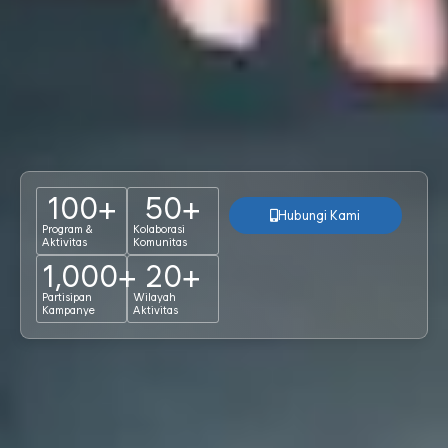
100
+
50
+
Hubungi Kami
Program &
Kolaborasi
Aktivitas
Komunitas
1,000
+
20
+
Partisipan
Wilayah
Kampanye
Aktivitas