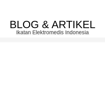
BLOG & ARTIKEL
Ikatan Elektromedis Indonesia
s Menjadi Kunci dalam
 Sosial
 Kolaborasi
san Kateda selalu percaya bahwa kolaborasi menjadi salah